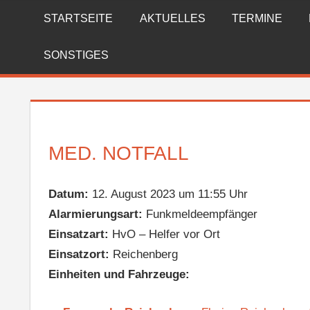
Zum
STARTSEITE
AKTUELLES
TERMINE
FREIWILLIGE
Inhalt
springen
FEUERWEHR
SONSTIGES
REICHENBERG
MED. NOTFALL
Datum:
12. August 2023 um 11:55 Uhr
Alarmierungsart:
Funkmeldeempfänger
Einsatzart:
HvO – Helfer vor Ort
Einsatzort:
Reichenberg
Einheiten und Fahrzeuge: