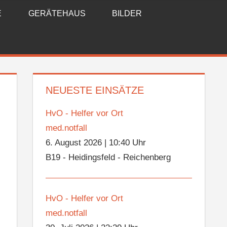
E
GERÄTEHAUS
BILDER
NEUESTE EINSÄTZE
HvO - Helfer vor Ort
med.notfall
6. August 2026
|
10:40 Uhr
B19 - Heidingsfeld - Reichenberg
HvO - Helfer vor Ort
med.notfall