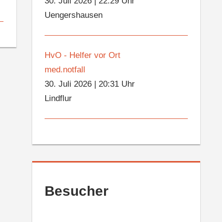
30. Juli 2026
|
22:29 Uhr
Uengershausen
HvO - Helfer vor Ort
med.notfall
30. Juli 2026
|
20:31 Uhr
Lindflur
Besucher