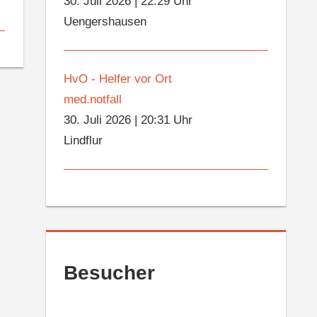
30. Juli 2026
|
22:29 Uhr
Uengershausen
HvO - Helfer vor Ort
med.notfall
30. Juli 2026
|
20:31 Uhr
Lindflur
Besucher