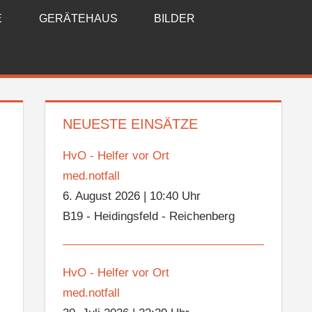
E
GERÄTEHAUS
BILDER
NEUESTE EINSÄTZE
HvO - Helfer vor Ort
med.notfall
6. August 2026
|
10:40 Uhr
B19 - Heidingsfeld - Reichenberg
HvO - Helfer vor Ort
med.notfall