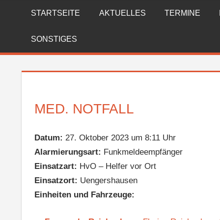
Zum
STARTSEITE
AKTUELLES
TERMINE
FREIWILLIGE
Inhalt
springen
FEUERWEHR
SONSTIGES
REICHENBERG
MED. NOTFALL
Datum:
27. Oktober 2023 um 8:11 Uhr
Alarmierungsart:
Funkmeldeempfänger
Einsatzart:
HvO – Helfer vor Ort
Einsatzort:
Uengershausen
Einheiten und Fahrzeuge: