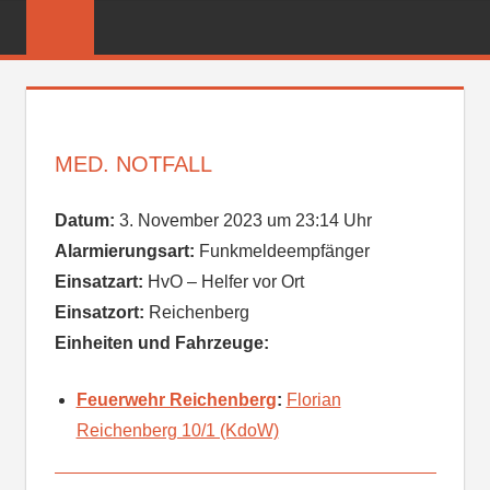
Zum
FREIWILLIGE
Inhalt
FEUERWEHR
springen
REICHENBER
MED. NOTFALL
Datum:
3. November 2023 um 23:14 Uhr
Alarmierungsart:
Funkmeldeempfänger
Einsatzart:
HvO – Helfer vor Ort
Einsatzort:
Reichenberg
Einheiten und Fahrzeuge:
Feuerwehr Reichenberg
:
Florian
Reichenberg 10/1 (KdoW)