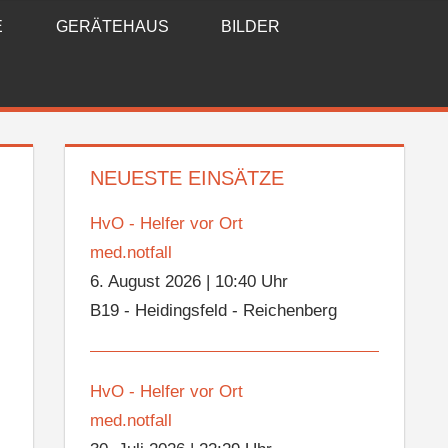
E
GERÄTEHAUS
BILDER
NEUESTE EINSÄTZE
HvO - Helfer vor Ort
med.notfall
6. August 2026
|
10:40 Uhr
B19 - Heidingsfeld - Reichenberg
HvO - Helfer vor Ort
med.notfall