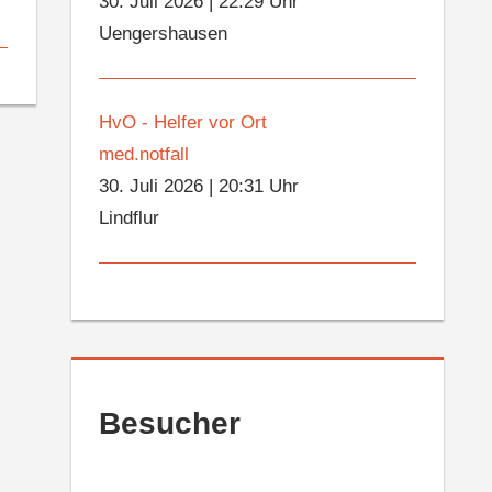
30. Juli 2026
|
22:29 Uhr
Uengershausen
HvO - Helfer vor Ort
med.notfall
30. Juli 2026
|
20:31 Uhr
Lindflur
Besucher