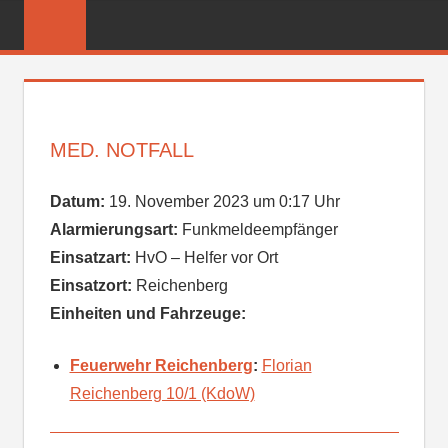
Zum
FREIWILLIGE
Inhalt
FEUERWEHR
springen
REICHENBER
MED. NOTFALL
Datum:
19. November 2023 um 0:17 Uhr
Alarmierungsart:
Funkmeldeempfänger
Einsatzart:
HvO – Helfer vor Ort
Einsatzort:
Reichenberg
Einheiten und Fahrzeuge:
Feuerwehr Reichenberg
:
Florian
Reichenberg 10/1 (KdoW)