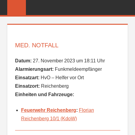
Zum
FREIWILLIGE
Inhalt
FEUERWEHR
springen
REICHENBER
MED. NOTFALL
Datum:
27. November 2023 um 18:11 Uhr
Alarmierungsart:
Funkmeldeempfänger
Einsatzart:
HvO – Helfer vor Ort
Einsatzort:
Reichenberg
Einheiten und Fahrzeuge:
Feuerwehr Reichenberg
:
Florian
Reichenberg 10/1 (KdoW)