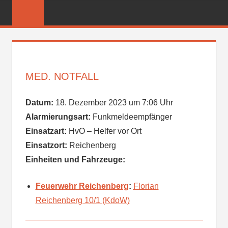
Zum
FREIWILLIGE
Inhalt
FEUERWEHR
springen
REICHENBER
MED. NOTFALL
Datum:
18. Dezember 2023 um 7:06 Uhr
Alarmierungsart:
Funkmeldeempfänger
Einsatzart:
HvO – Helfer vor Ort
Einsatzort:
Reichenberg
Einheiten und Fahrzeuge:
Feuerwehr Reichenberg
:
Florian
Reichenberg 10/1 (KdoW)