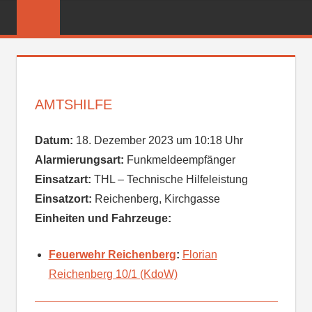
Zum
FREIWILLIGE
Inhalt
FEUERWEHR
springen
REICHENBER
AMTSHILFE
Datum:
18. Dezember 2023 um 10:18 Uhr
Alarmierungsart:
Funkmeldeempfänger
Einsatzart:
THL – Technische Hilfeleistung
Einsatzort:
Reichenberg, Kirchgasse
Einheiten und Fahrzeuge:
Feuerwehr Reichenberg
:
Florian
Reichenberg 10/1 (KdoW)