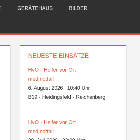
E
GERÄTEHAUS
BILDER
NEUESTE EINSÄTZE
HvO - Helfer vor Ort
med.notfall
6. August 2026
|
10:40 Uhr
B19 - Heidingsfeld - Reichenberg
HvO - Helfer vor Ort
med.notfall