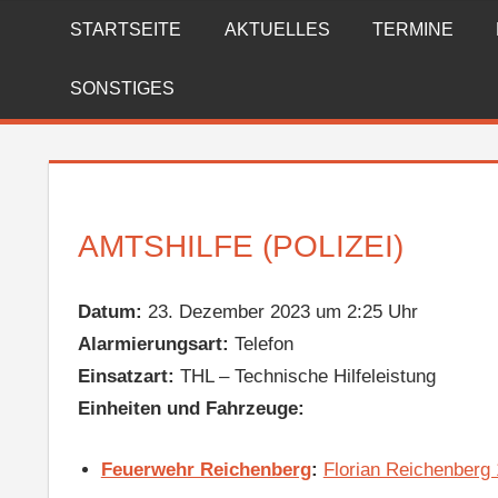
Zum
STARTSEITE
AKTUELLES
TERMINE
FREIWILLIGE
Inhalt
springen
FEUERWEHR
SONSTIGES
REICHENBERG
AMTSHILFE (POLIZEI)
Datum:
23. Dezember 2023 um 2:25 Uhr
Alarmierungsart:
Telefon
Einsatzart:
THL – Technische Hilfeleistung
Einheiten und Fahrzeuge:
Feuerwehr Reichenberg
:
Florian Reichenberg