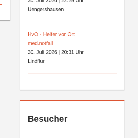
30. Juli 2026
|
22:29 Uhr
Uengershausen
HvO - Helfer vor Ort
med.notfall
30. Juli 2026
|
20:31 Uhr
Lindflur
Besucher