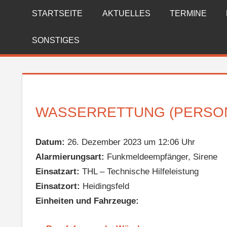
Zum
STARTSEITE
AKTUELLES
TERMINE
FREIWILLIGE
Inhalt
springen
FEUERWEHR
SONSTIGES
REICHENBERG
WASSERRETTUNG (PERSON
Datum:
26. Dezember 2023 um 12:06 Uhr
Alarmierungsart:
Funkmeldeempfänger, Sirene
Einsatzart:
THL – Technische Hilfeleistung
Einsatzort:
Heidingsfeld
Einheiten und Fahrzeuge: