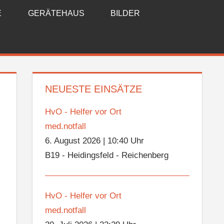
E
GERÄTEHAUS
BILDER
NEUESTE EINSÄTZE
HvO - Helfer vor Ort
med.notfall
6. August 2026
|
10:40 Uhr
B19 - Heidingsfeld - Reichenberg
HvO - Helfer vor Ort
med.notfall