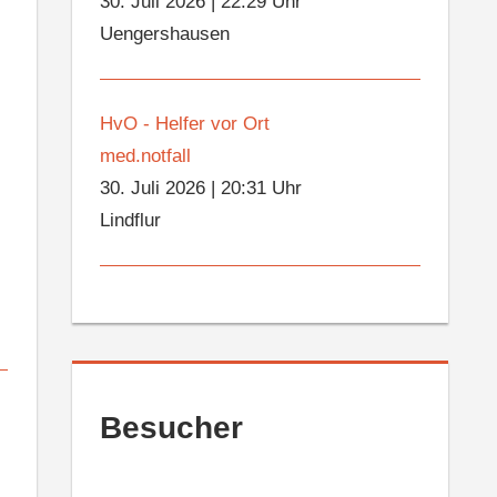
30. Juli 2026
|
22:29 Uhr
Uengershausen
HvO - Helfer vor Ort
med.notfall
30. Juli 2026
|
20:31 Uhr
Lindflur
Besucher