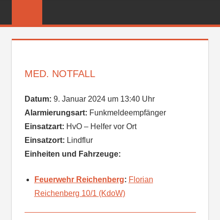
Zum
FREIWILLIGE
Inhalt
FEUERWEHR
springen
REICHENBER
MED. NOTFALL
Datum:
9. Januar 2024 um 13:40 Uhr
Alarmierungsart:
Funkmeldeempfänger
Einsatzart:
HvO – Helfer vor Ort
Einsatzort:
Lindflur
Einheiten und Fahrzeuge:
Feuerwehr Reichenberg
:
Florian
Reichenberg 10/1 (KdoW)