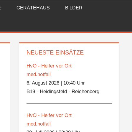
E
GERÄTEHAUS
BILDER
NEUESTE EINSÄTZE
HvO - Helfer vor Ort
med.notfall
6. August 2026
|
10:40 Uhr
B19 - Heidingsfeld - Reichenberg
HvO - Helfer vor Ort
med.notfall