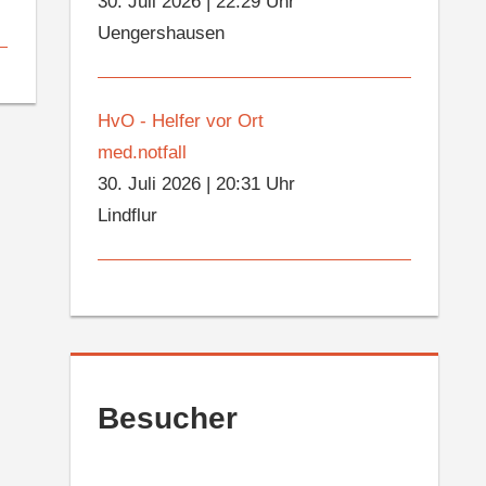
30. Juli 2026
|
22:29 Uhr
Uengershausen
HvO - Helfer vor Ort
med.notfall
30. Juli 2026
|
20:31 Uhr
Lindflur
Besucher