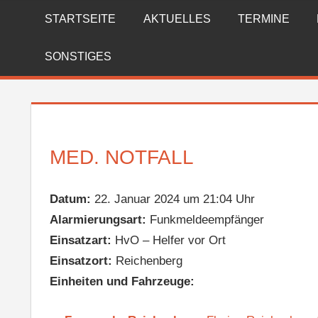
Zum
STARTSEITE
AKTUELLES
TERMINE
FREIWILLIGE
Inhalt
springen
FEUERWEHR
SONSTIGES
REICHENBERG
MED. NOTFALL
Datum:
22. Januar 2024 um 21:04 Uhr
Alarmierungsart:
Funkmeldeempfänger
Einsatzart:
HvO – Helfer vor Ort
Einsatzort:
Reichenberg
Einheiten und Fahrzeuge: