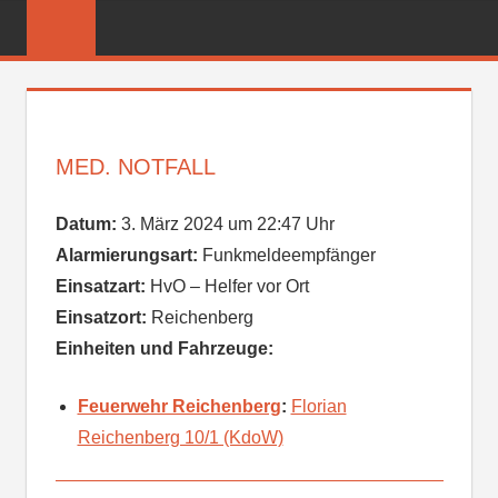
Zum
FREIWILLIGE
Inhalt
FEUERWEHR
springen
REICHENBER
MED. NOTFALL
Datum:
3. März 2024 um 22:47 Uhr
Alarmierungsart:
Funkmeldeempfänger
Einsatzart:
HvO – Helfer vor Ort
Einsatzort:
Reichenberg
Einheiten und Fahrzeuge:
Feuerwehr Reichenberg
:
Florian
Reichenberg 10/1 (KdoW)