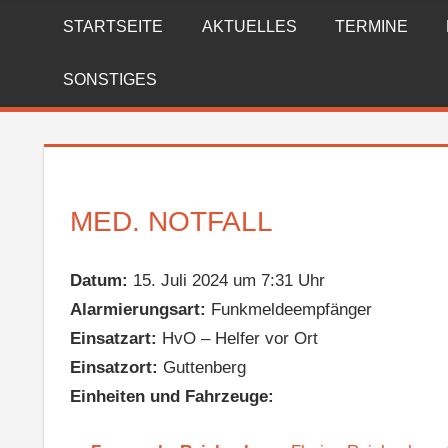
Zum
STARTSEITE
AKTUELLES
TERMINE
FREIWILLIGE
Inhalt
springen
FEUERWEHR
SONSTIGES
REICHENBERG
MED. NOTFALL
Datum:
15. Juli 2024 um 7:31 Uhr
Alarmierungsart:
Funkmeldeempfänger
Einsatzart:
HvO – Helfer vor Ort
Einsatzort:
Guttenberg
Einheiten und Fahrzeuge: