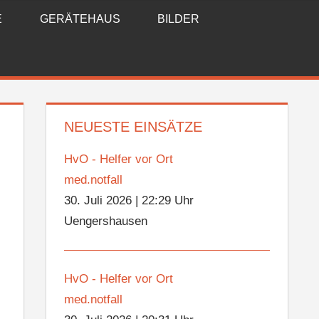
E
GERÄTEHAUS
BILDER
NEUESTE EINSÄTZE
HvO - Helfer vor Ort
med.notfall
30. Juli 2026
|
22:29 Uhr
Uengershausen
HvO - Helfer vor Ort
med.notfall