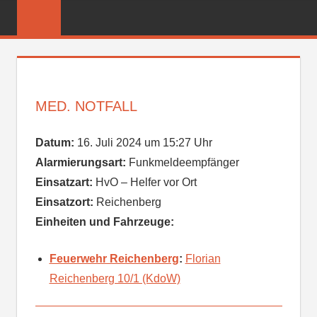
Zum
FREIWILLIGE
Inhalt
FEUERWEHR
springen
REICHENBER
MED. NOTFALL
Datum:
16. Juli 2024 um 15:27 Uhr
Alarmierungsart:
Funkmeldeempfänger
Einsatzart:
HvO – Helfer vor Ort
Einsatzort:
Reichenberg
Einheiten und Fahrzeuge:
Feuerwehr Reichenberg
:
Florian
Reichenberg 10/1 (KdoW)