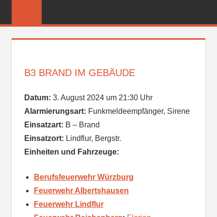
Zum
FREIWILLIGE
Inhalt
FEUERWEHR
springen
REICHENBER
B3 BRAND IM GEBÄUDE
Datum:
3. August 2024 um 21:30 Uhr
Alarmierungsart:
Funkmeldeempfänger, Sirene
Einsatzart:
B – Brand
Einsatzort:
Lindflur, Bergstr.
Einheiten und Fahrzeuge:
Berufsfeuerwehr Würzburg
Feuerwehr Albertshausen
Feuerwehr Lindflur