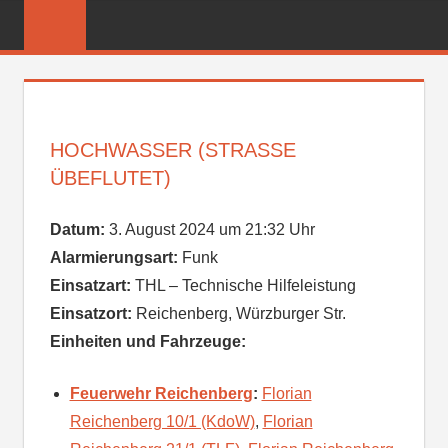
Zum
FREIWILLIGE
Inhalt
FEUERWEHR
springen
REICHENBER
HOCHWASSER (STRASSE Ü
BEFLUTET)
Datum:
3. August 2024 um 21:32 Uhr
Alarmierungsart:
Funk
Einsatzart:
THL – Technische Hilfeleistung
Einsatzort:
Reichenberg, Würzburger Str.
Einheiten und Fahrzeuge:
Feuerwehr Reichenberg
:
Florian
Reichenberg 10/1 (KdoW)
,
Florian