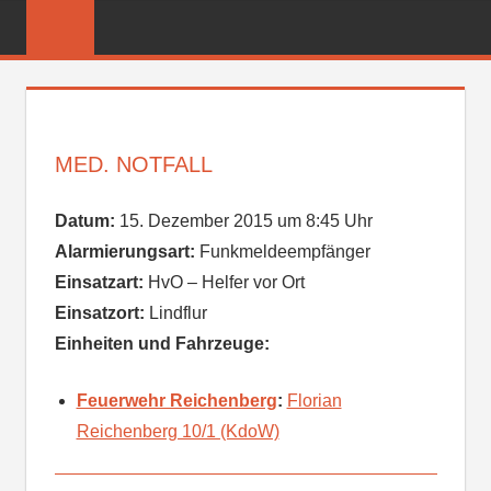
Zum
FREIWILLIGE
Inhalt
FEUERWEHR
springen
REICHENBER
MED. NOTFALL
Datum:
15. Dezember 2015 um 8:45 Uhr
Alarmierungsart:
Funkmeldeempfänger
Einsatzart:
HvO – Helfer vor Ort
Einsatzort:
Lindflur
Einheiten und Fahrzeuge:
Feuerwehr Reichenberg
:
Florian
Reichenberg 10/1 (KdoW)