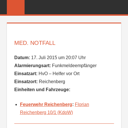
Zum
FREIWILLIGE
Inhalt
FEUERWEHR
springen
REICHENBER
MED. NOTFALL
Datum:
17. Juli 2015 um 20:07 Uhr
Alarmierungsart:
Funkmeldeempfänger
Einsatzart:
HvO – Helfer vor Ort
Einsatzort:
Reichenberg
Einheiten und Fahrzeuge:
Feuerwehr Reichenberg
:
Florian
Reichenberg 10/1 (KdoW)