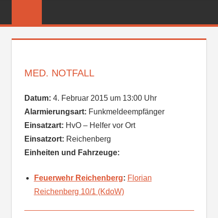
Zum
FREIWILLIGE
Inhalt
FEUERWEHR
springen
REICHENBER
MED. NOTFALL
Datum:
4. Februar 2015 um 13:00 Uhr
Alarmierungsart:
Funkmeldeempfänger
Einsatzart:
HvO – Helfer vor Ort
Einsatzort:
Reichenberg
Einheiten und Fahrzeuge:
Feuerwehr Reichenberg
:
Florian
Reichenberg 10/1 (KdoW)