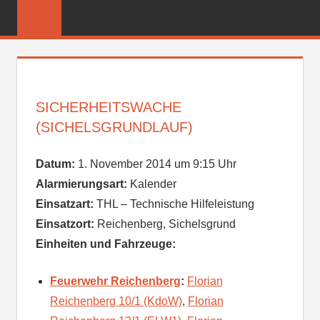
Zum
FREIWILLIGE
Inhalt
FEUERWEHR
springen
REICHENBER
SICHERHEITSWACHE
(SICHELSGRUNDLAUF)
Datum:
1. November 2014 um 9:15 Uhr
Alarmierungsart:
Kalender
Einsatzart:
THL – Technische Hilfeleistung
Einsatzort:
Reichenberg, Sichelsgrund
Einheiten und Fahrzeuge:
Feuerwehr Reichenberg
:
Florian
Reichenberg 10/1 (KdoW)
,
Florian