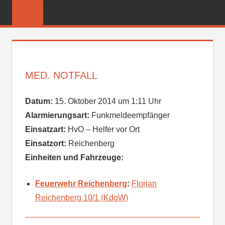
Zum
FREIWILLIGE
Inhalt
FEUERWEHR
springen
REICHENBER
MED. NOTFALL
Datum:
15. Oktober 2014 um 1:11 Uhr
Alarmierungsart:
Funkmeldeempfänger
Einsatzart:
HvO – Helfer vor Ort
Einsatzort:
Reichenberg
Einheiten und Fahrzeuge:
Feuerwehr Reichenberg
:
Florian
Reichenberg 10/1 (KdoW)