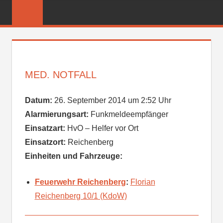
Zum
FREIWILLIGE
Inhalt
FEUERWEHR
springen
REICHENBER
MED. NOTFALL
Datum:
26. September 2014 um 2:52 Uhr
Alarmierungsart:
Funkmeldeempfänger
Einsatzart:
HvO – Helfer vor Ort
Einsatzort:
Reichenberg
Einheiten und Fahrzeuge:
Feuerwehr Reichenberg
:
Florian
Reichenberg 10/1 (KdoW)