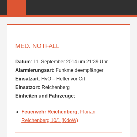
Zum
FREIWILLIGE
Inhalt
FEUERWEHR
springen
REICHENBER
MED. NOTFALL
Datum:
11. September 2014 um 21:39 Uhr
Alarmierungsart:
Funkmeldeempfänger
Einsatzart:
HvO – Helfer vor Ort
Einsatzort:
Reichenberg
Einheiten und Fahrzeuge:
Feuerwehr Reichenberg
:
Florian
Reichenberg 10/1 (KdoW)