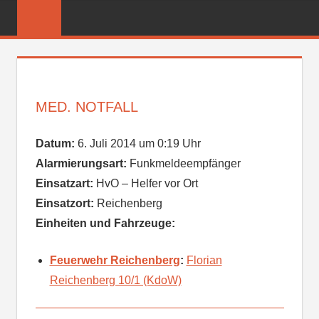
Zum
FREIWILLIGE
Inhalt
FEUERWEHR
springen
REICHENBER
MED. NOTFALL
Datum:
6. Juli 2014 um 0:19 Uhr
Alarmierungsart:
Funkmeldeempfänger
Einsatzart:
HvO – Helfer vor Ort
Einsatzort:
Reichenberg
Einheiten und Fahrzeuge:
Feuerwehr Reichenberg
:
Florian
Reichenberg 10/1 (KdoW)