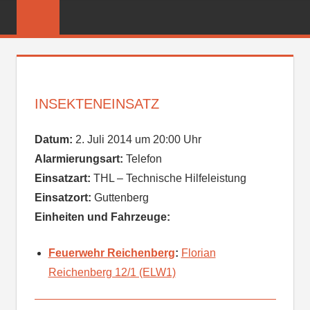
Zum
FREIWILLIGE
Inhalt
FEUERWEHR
springen
REICHENBER
INSEKTENEINSATZ
Datum:
2. Juli 2014 um 20:00 Uhr
Alarmierungsart:
Telefon
Einsatzart:
THL – Technische Hilfeleistung
Einsatzort:
Guttenberg
Einheiten und Fahrzeuge:
Feuerwehr Reichenberg
:
Florian
Reichenberg 12/1 (ELW1)