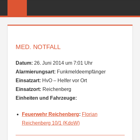
Zum
FREIWILLIGE
Inhalt
FEUERWEHR
springen
REICHENBER
MED. NOTFALL
Datum:
26. Juni 2014 um 7:01 Uhr
Alarmierungsart:
Funkmeldeempfänger
Einsatzart:
HvO – Helfer vor Ort
Einsatzort:
Reichenberg
Einheiten und Fahrzeuge:
Feuerwehr Reichenberg
:
Florian
Reichenberg 10/1 (KdoW)