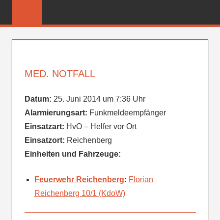
Zum
FREIWILLIGE
Inhalt
FEUERWEHR
springen
REICHENBER
MED. NOTFALL
Datum:
25. Juni 2014 um 7:36 Uhr
Alarmierungsart:
Funkmeldeempfänger
Einsatzart:
HvO – Helfer vor Ort
Einsatzort:
Reichenberg
Einheiten und Fahrzeuge:
Feuerwehr Reichenberg
:
Florian
Reichenberg 10/1 (KdoW)