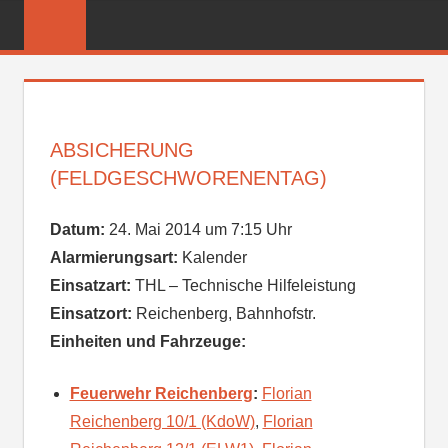
Zum
FREIWILLIGE
Inhalt
FEUERWEHR
springen
REICHENBER
ABSICHERUNG
(FELDGESCHWORENENTAG)
Datum:
24. Mai 2014 um 7:15 Uhr
Alarmierungsart:
Kalender
Einsatzart:
THL – Technische Hilfeleistung
Einsatzort:
Reichenberg, Bahnhofstr.
Einheiten und Fahrzeuge:
Feuerwehr Reichenberg
:
Florian
Reichenberg 10/1 (KdoW)
,
Florian