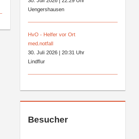
30. Juli 2026
|
22:29 Uhr
Uengershausen
HvO - Helfer vor Ort
med.notfall
30. Juli 2026
|
20:31 Uhr
Lindflur
Besucher