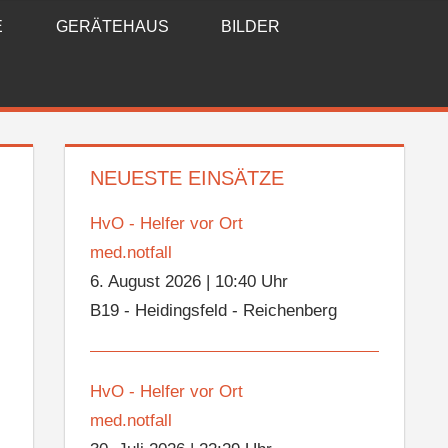
E
GERÄTEHAUS
BILDER
NEUESTE EINSÄTZE
HvO - Helfer vor Ort
med.notfall
6. August 2026
|
10:40 Uhr
B19 - Heidingsfeld - Reichenberg
HvO - Helfer vor Ort
med.notfall