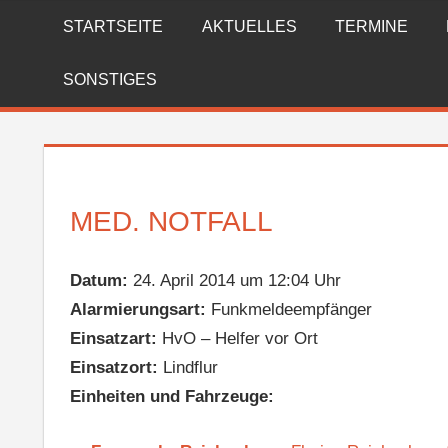
Zum
STARTSEITE
AKTUELLES
TERMINE
FREIWILLIGE
Inhalt
springen
FEUERWEHR
SONSTIGES
REICHENBERG
MED. NOTFALL
Datum:
24. April 2014 um 12:04 Uhr
Alarmierungsart:
Funkmeldeempfänger
Einsatzart:
HvO – Helfer vor Ort
Einsatzort:
Lindflur
Einheiten und Fahrzeuge: