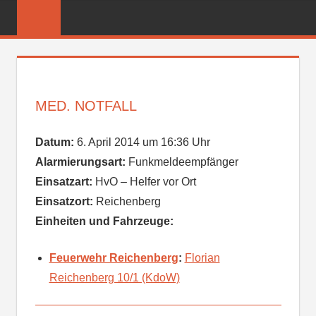
Zum
FREIWILLIGE
Inhalt
FEUERWEHR
springen
REICHENBER
MED. NOTFALL
Datum:
6. April 2014 um 16:36 Uhr
Alarmierungsart:
Funkmeldeempfänger
Einsatzart:
HvO – Helfer vor Ort
Einsatzort:
Reichenberg
Einheiten und Fahrzeuge:
Feuerwehr Reichenberg
:
Florian
Reichenberg 10/1 (KdoW)