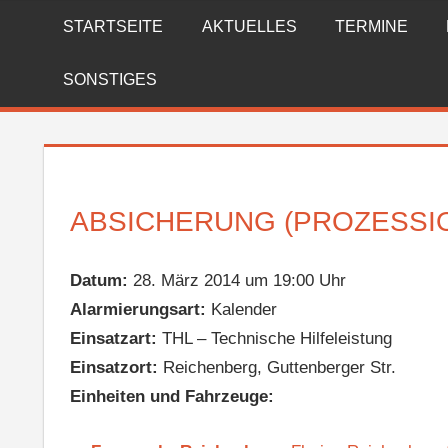
Zum
STARTSEITE
AKTUELLES
TERMINE
FREIWILLIGE
Inhalt
springen
FEUERWEHR
SONSTIGES
REICHENBERG
ABSICHERUNG (PROZESSI
Datum:
28. März 2014 um 19:00 Uhr
Alarmierungsart:
Kalender
Einsatzart:
THL – Technische Hilfeleistung
Einsatzort:
Reichenberg, Guttenberger Str.
Einheiten und Fahrzeuge: