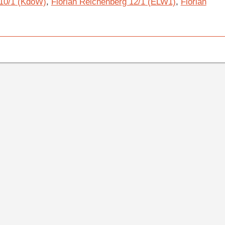
 10/1 (KdoW)
,
Florian Reichenberg 12/1 (ELW1)
,
Florian