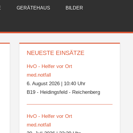
E
GERÄTEHAUS
BILDER
NEUESTE EINSÄTZE
HvO - Helfer vor Ort
med.notfall
6. August 2026
|
10:40 Uhr
B19 - Heidingsfeld - Reichenberg
HvO - Helfer vor Ort
med.notfall