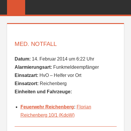
Zum
FREIWILLIGE
Inhalt
FEUERWEHR
springen
REICHENBER
MED. NOTFALL
Datum:
14. Februar 2014 um 6:22 Uhr
Alarmierungsart:
Funkmeldeempfänger
Einsatzart:
HvO – Helfer vor Ort
Einsatzort:
Reichenberg
Einheiten und Fahrzeuge:
Feuerwehr Reichenberg
:
Florian
Reichenberg 10/1 (KdoW)