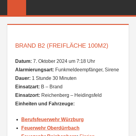
Zum
FREIWILLIGE
Inhalt
FEUERWEHR
springen
REICHENBER
BRAND B2 (FREIFLÄCHE 100M2)
Datum:
7. Oktober 2024 um 7:18 Uhr
Alarmierungsart:
Funkmeldeempfänger, Sirene
Dauer:
1 Stunde 30 Minuten
Einsatzart:
B – Brand
Einsatzort:
Reichenberg – Heidingsfeld
Einheiten und Fahrzeuge:
Berufsfeuerwehr Würzburg
Feuerwehr Oberdürrbach