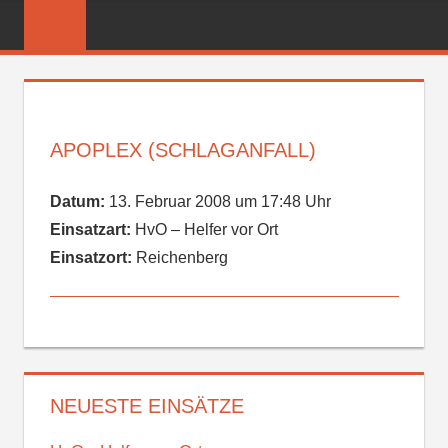
Zum
FREIWILLIGE
Inhalt
FEUERWEHR
springen
REICHENBER
APOPLEX (SCHLAGANFALL)
Datum:
13. Februar 2008 um 17:48 Uhr
Einsatzart:
HvO – Helfer vor Ort
Einsatzort:
Reichenberg
NEUESTE EINSÄTZE