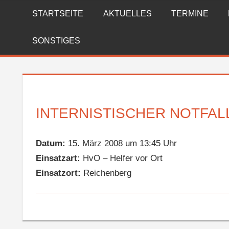
Zum
STARTSEITE
AKTUELLES
TERMINE
FREIWILLIGE
Inhalt
springen
FEUERWEHR
SONSTIGES
REICHENBERG
INTERNISTISCHER NOTFAL
Datum:
15. März 2008 um 13:45 Uhr
Einsatzart:
HvO – Helfer vor Ort
Einsatzort:
Reichenberg