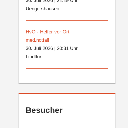
30. Juli 2026
|
22:29 Uhr
Uengershausen
HvO - Helfer vor Ort
med.notfall
30. Juli 2026
|
20:31 Uhr
Lindflur
Besucher