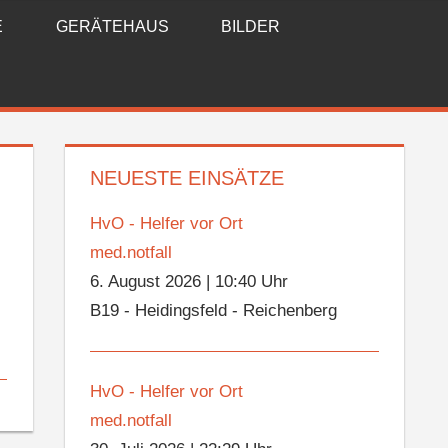
E
GERÄTEHAUS
BILDER
NEUESTE EINSÄTZE
HvO - Helfer vor Ort
med.notfall
6. August 2026
|
10:40 Uhr
B19 - Heidingsfeld - Reichenberg
HvO - Helfer vor Ort
med.notfall