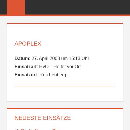
Zum
FREIWILLIGE
Inhalt
FEUERWEHR
springen
REICHENBER
APOPLEX
Datum:
27. April 2008 um 15:13 Uhr
Einsatzart:
HvO – Helfer vor Ort
Einsatzort:
Reichenberg
NEUESTE EINSÄTZE