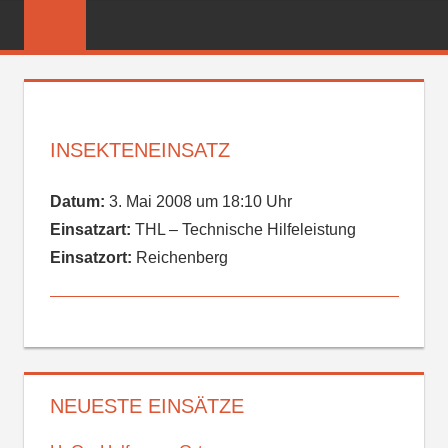
Zum
FREIWILLIGE
Inhalt
FEUERWEHR
springen
REICHENBER
INSEKTENEINSATZ
Datum:
3. Mai 2008 um 18:10 Uhr
Einsatzart:
THL – Technische Hilfeleistung
Einsatzort:
Reichenberg
NEUESTE EINSÄTZE