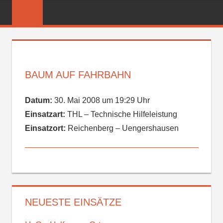
Zum
FREIWILLIGE
Inhalt
FEUERWEHR
springen
REICHENBER
BAUM AUF FAHRBAHN
Datum:
30. Mai 2008 um 19:29 Uhr
Einsatzart:
THL – Technische Hilfeleistung
Einsatzort:
Reichenberg – Uengershausen
NEUESTE EINSÄTZE