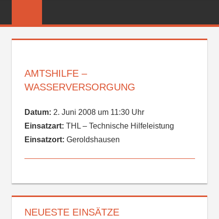
Zum
FREIWILLIGE
Inhalt
FEUERWEHR
springen
REICHENBER
AMTSHILFE –
WASSERVERSORGUNG
Datum:
2. Juni 2008 um 11:30 Uhr
Einsatzart:
THL – Technische Hilfeleistung
Einsatzort:
Geroldshausen
NEUESTE EINSÄTZE