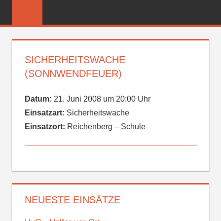
Zum
FREIWILLIGE
Inhalt
FEUERWEHR
springen
REICHENBER
SICHERHEITSWACHE
(SONNWENDFEUER)
Datum:
21. Juni 2008 um 20:00 Uhr
Einsatzart:
Sicherheitswache
Einsatzort:
Reichenberg – Schule
NEUESTE EINSÄTZE