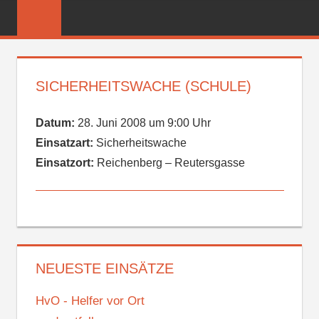
Zum
FREIWILLIGE
Inhalt
FEUERWEHR
springen
REICHENBER
SICHERHEITSWACHE (SCHULE)
Datum:
28. Juni 2008 um 9:00 Uhr
Einsatzart:
Sicherheitswache
Einsatzort:
Reichenberg – Reutersgasse
NEUESTE EINSÄTZE
HvO - Helfer vor Ort