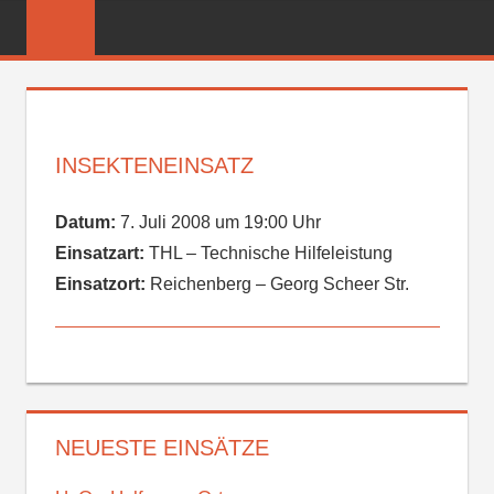
Zum
FREIWILLIGE
Inhalt
FEUERWEHR
springen
REICHENBER
INSEKTENEINSATZ
Datum:
7. Juli 2008 um 19:00 Uhr
Einsatzart:
THL – Technische Hilfeleistung
Einsatzort:
Reichenberg – Georg Scheer Str.
NEUESTE EINSÄTZE