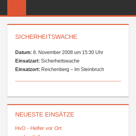
Zum
FREIWILLIGE
Inhalt
FEUERWEHR
springen
REICHENBER
SICHERHEITSWACHE
Datum:
8. November 2008 um 15:30 Uhr
Einsatzart:
Sicherheitswache
Einsatzort:
Reichenberg – Im Steinbruch
NEUESTE EINSÄTZE
HvO - Helfer vor Ort