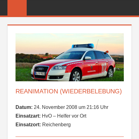
Zum
FREIWILLIGE
Inhalt
FEUERWEHR
springen
REICHENBER
REANIMATION (WIEDERBELEBUNG)
Datum:
24. November 2008 um 21:16 Uhr
Einsatzart:
HvO – Helfer vor Ort
Einsatzort:
Reichenberg