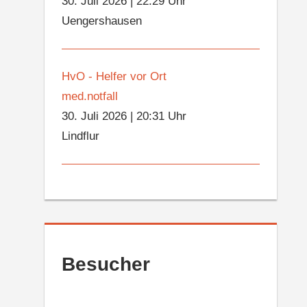
30. Juli 2026
|
22:29 Uhr
Uengershausen
HvO - Helfer vor Ort
med.notfall
30. Juli 2026
|
20:31 Uhr
Lindflur
Besucher