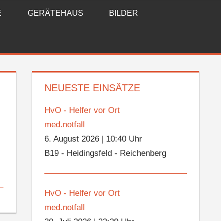
E
GERÄTEHAUS
BILDER
NEUESTE EINSÄTZE
HvO - Helfer vor Ort
med.notfall
6. August 2026
|
10:40 Uhr
B19 - Heidingsfeld - Reichenberg
HvO - Helfer vor Ort
med.notfall