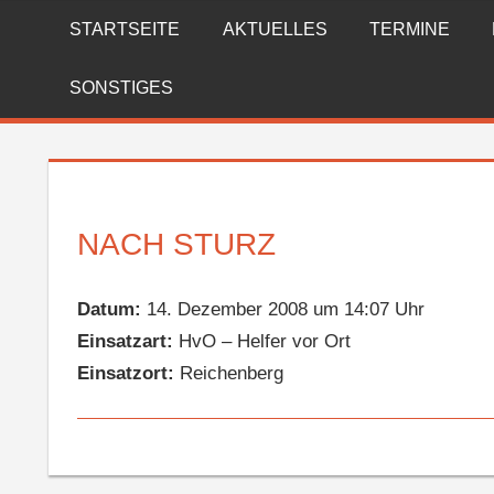
Zum
STARTSEITE
AKTUELLES
TERMINE
FREIWILLIGE
Inhalt
springen
FEUERWEHR
SONSTIGES
REICHENBERG
NACH STURZ
Datum:
14. Dezember 2008 um 14:07 Uhr
Einsatzart:
HvO – Helfer vor Ort
Einsatzort:
Reichenberg