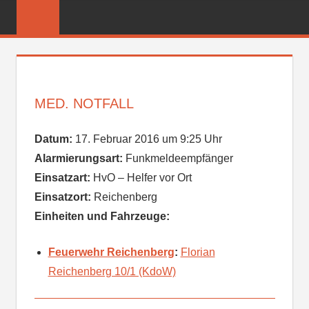
Zum
FREIWILLIGE
Inhalt
FEUERWEHR
springen
REICHENBER
MED. NOTFALL
Datum:
17. Februar 2016 um 9:25 Uhr
Alarmierungsart:
Funkmeldeempfänger
Einsatzart:
HvO – Helfer vor Ort
Einsatzort:
Reichenberg
Einheiten und Fahrzeuge:
Feuerwehr Reichenberg
:
Florian
Reichenberg 10/1 (KdoW)