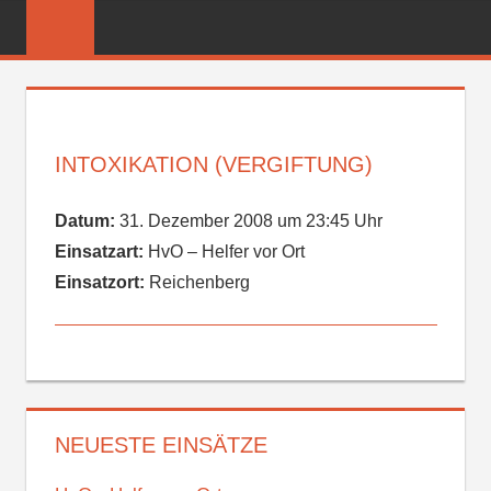
Zum
FREIWILLIGE
Inhalt
FEUERWEHR
springen
REICHENBER
INTOXIKATION (VERGIFTUNG)
Datum:
31. Dezember 2008 um 23:45 Uhr
Einsatzart:
HvO – Helfer vor Ort
Einsatzort:
Reichenberg
NEUESTE EINSÄTZE