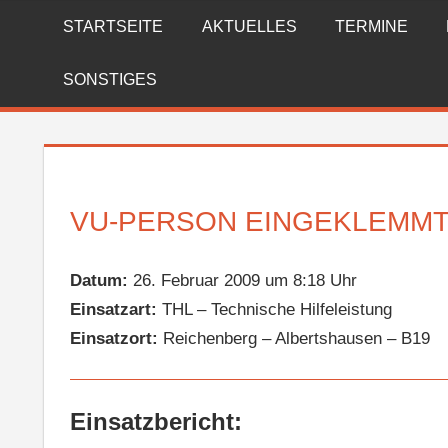
Zum
STARTSEITE
AKTUELLES
TERMINE
FREIWILLIGE
Inhalt
springen
FEUERWEHR
SONSTIGES
REICHENBERG
VU-PERSON EINGEKLEMM
Datum:
26. Februar 2009 um 8:18 Uhr
Einsatzart:
THL – Technische Hilfeleistung
Einsatzort:
Reichenberg – Albertshausen – B19
Einsatzbericht: