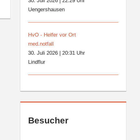
30. Juli 2026
|
22:29 Uhr
Uengershausen
HvO - Helfer vor Ort
med.notfall
30. Juli 2026
|
20:31 Uhr
Lindflur
Besucher