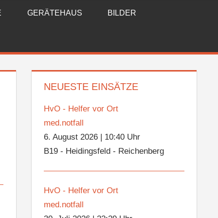
E
GERÄTEHAUS
BILDER
NEUESTE EINSÄTZE
HvO - Helfer vor Ort
med.notfall
6. August 2026
|
10:40 Uhr
B19 - Heidingsfeld - Reichenberg
HvO - Helfer vor Ort
med.notfall