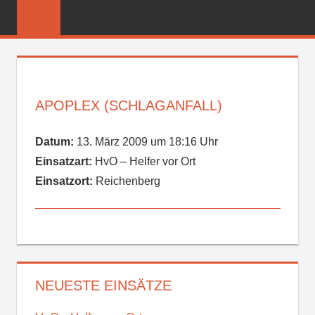
Zum
FREIWILLIGE
Inhalt
FEUERWEHR
springen
REICHENBER
APOPLEX (SCHLAGANFALL)
Datum:
13. März 2009 um 18:16 Uhr
Einsatzart:
HvO – Helfer vor Ort
Einsatzort:
Reichenberg
NEUESTE EINSÄTZE